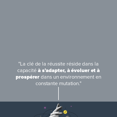
"La clé de la réussite réside dans la
capacité
à s'adapter, à évoluer et à
prospérer
dans un environnement en
constante mutation."