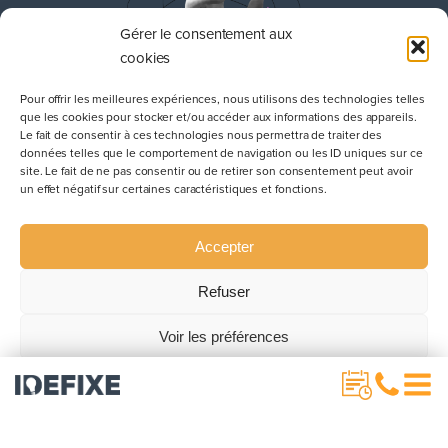
Gérer le consentement aux
cookies
Pour offrir les meilleures expériences, nous utilisons des technologies telles
que les cookies pour stocker et/ou accéder aux informations des appareils.
Le fait de consentir à ces technologies nous permettra de traiter des
données telles que le comportement de navigation ou les ID uniques sur ce
site. Le fait de ne pas consentir ou de retirer son consentement peut avoir
un effet négatif sur certaines caractéristiques et fonctions.
S'adapter au marché en
pleine mutation
Accepter
La nécessité de
s'adapter au marché en mutation
Refuser
est cruciale dans toute
stratégie de
communication
pour maintenir une pertinence et
Voir les préférences
une compétitivité. Dans un paysage commercial en
évolution constante, les entreprises doivent
Politique de confidentialité
comprendre que l'adaptation est une composante
essentielle de la survie et de la croissance d'une